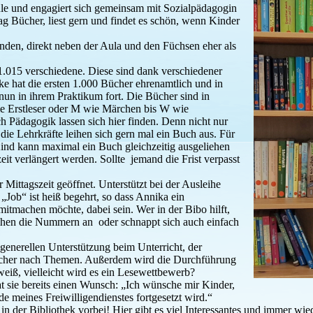
hule und engagiert sich gemeinsam mit Sozialpädagogin
g Bücher, liest gern und findet es schön, wenn Kinder
inden, direkt neben der Aula und den Füchsen eher als
1.015 verschiedene. Diese sind dank verschiedener
hat die ersten 1.000 Bücher ehrenamtlich und in
t nun in ihrem Praktikum fort. Die Bücher sind in
e Erstleser oder M wie Märchen bis W wie
 Pädagogik lassen sich hier finden. Denn nicht nur
die Lehrkräfte leihen sich gern mal ein Buch aus. Für
Kind kann maximal ein Buch gleichzeitig ausgeliehen
eit verlängert werden. Sollte jemand die Frist verpasst
 Mittagszeit geöffnet. Unterstützt bei der Ausleihe
„Job“ ist heiß begehrt, so dass Annika ein
mitmachen möchte, dabei sein. Wer in der Bibo hilft,
eihen die Nummern an oder schnappt sich auch einfach
generellen Unterstützung beim Unterricht, der
chbücher nach Themen. Außerdem wird die Durchführung
 weiß, vielleicht wird es ein Lesewettbewerb?
t sie bereits einen Wunsch: „Ich wünsche mir Kinder,
e meines Freiwilligendienstes fortgesetzt wird.“
in der Bibliothek vorbei! Hier gibt es viel Interessantes und immer wi