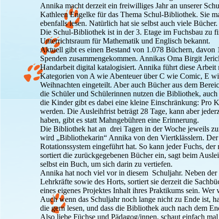
Annika macht derzeit ein freiwilliges Jahr an unserer Sc
Kathleen Engelke für das Thema Schul-Bibliothek. Sie ma
ebenfalls lesen. Natürlich hat sie selbst auch viele Bücher.
Die Schul-Bibliothek ist in der 3. Etage im Fuchsbau zu f
Unterrichtsraum für Mathematik und Englisch bekannt.
Aktuell gibt es einen Bestand von 1.078 Büchern, davon 
Spenden zusammengekommen. Annikas Oma Birgit Jericke 
Handarbeit digital katalogisiert. Annika führt diese Arbei
Kategorien von A wie Abenteuer über C wie Comic, E wi
Weihnachten eingeteilt. Aber auch Bücher aus dem Bereich
die Schüler und Schülerinnen nutzen die Bibliothek, auch 
die Kinder gibt es dabei eine kleine Einschränkung: Pro 
werden. Die Ausleihfrist beträgt 28 Tage, kann aber jederz
haben, gibt es statt Mahngebühren eine Erinnerung.
Die Bibliothek hat an drei Tagen in der Woche jeweils zur
wird „Bibliothekarin“ Annika von den Viertklässlern. Der 
Rotationssystem eingeführt hat. So kann jeder Fuchs, der 
sortiert die zurückgegebenen Bücher ein, sagt beim Ausl
selbst ein Buch, um sich darin zu vertiefen.
Annika hat noch viel vor in diesem Schuljahr. Neben der 
Lehrkräfte sowie des Horts, sortiert sie derzeit die Sa
eines eigenes Projektes Inhalt ihres Praktikums sein. Wer
Auch wenn das Schuljahr noch lange nicht zu Ende ist, ha
die gern lesen, und dass die Bibliothek auch nach dem End
Also liebe Füchse und Pädagog/innen, schaut einfach mal 