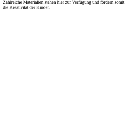
Zahlreiche Materialien stehen hier zur Verfügung und fördern somit
die Kreativität der Kinder.
Kreativwerkstatt
20251215_115117
20251217_112907
20251217_112939
20251217_112927
20251217_101022
20251217_100958
20251215_103428
20251215_103714
20251215_105609