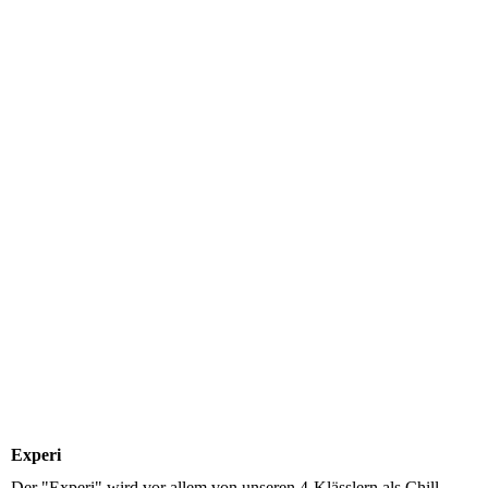
20260204_Bauraum1
20260204_Bauraum2
20260204_Bauraum4
Bauram7
Experi
Der "Experi" wird vor allem von unseren 4-Klässlern als Chill-