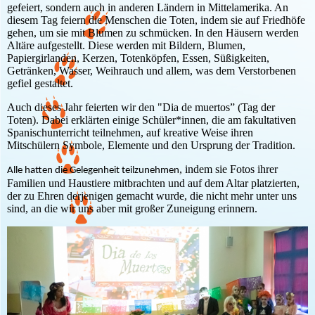
gefeiert, sondern auch in anderen Ländern in Mittelamerika. An
diesem Tag feiern die Menschen die Toten, indem sie auf Friedhöfe
gehen, um sie mit Blumen zu schmücken. In den Häusern werden
Altäre aufgestellt. Diese werden mit Bildern, Blumen,
Papiergirlanden, Kerzen, Totenköpfen, Essen, Süßigkeiten,
Getränken, Wasser, Weihrauch und allem, was dem Verstorbenen
gefiel gestaltet.
Auch dieses Jahr feierten wir den "Dia de muertos” (Tag der
Toten). Dabei erklärten einige Schüler*innen, die am fakultativen
Spanischunterricht teilnehmen, auf kreative Weise ihren
Mitschülern Symbole, Elemente und den Ursprung der Tradition.
, indem sie Fotos ihrer
Alle hatten die Gelegenheit teilzunehmen
Familien und Haustiere mitbrachten und auf dem Altar platzierten,
der zu Ehren derjenigen gemacht wurde, die nicht mehr unter uns
sind, an die wir uns aber mit großer Zuneigung erinnern.