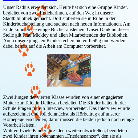
Unser Radius erweitert sich. Heute hat sich eine Gruppe Kinder,
begleitet von zwei Erzieherinnen, auf den Weg in unsere
Stadtbibliothek gemacht. Dort stöberten sie in Ruhe in der
Kinderbuchabteilung und suchten nach neuen Informationen. Am
Ende konnten sie einige Bücher ausleihen. Unser Dank an dieser
Stelle gilt Frau Mickley und allen Mitarbeitenden der Bibliothek.
Auch unsere jüngsten Kinder recherchieren fleißig und werden
dabei bereits auf die Arbeit am Computer vorbereitet.
Zwei Jungen der vierten Klasse wurden von einer engagierten
Mutter zur Tafel in Delitzsch begleitet. Die Kinder hatten in der
Schule Fragen für ein Interview vorbereitet. Das Interview wurde
aufgezeichnet und soll demnächst als Hörbeitrag auf unserer
Homepage erscheinen, dafür müssen die beiden jedoch noch einige
Vorarbeit leisten.
Während viele Kinder ihre Ideen weiterentwickelten, beendeten
zwei Kinder ihren sogenannten „Friedenspanzer“, den sie als